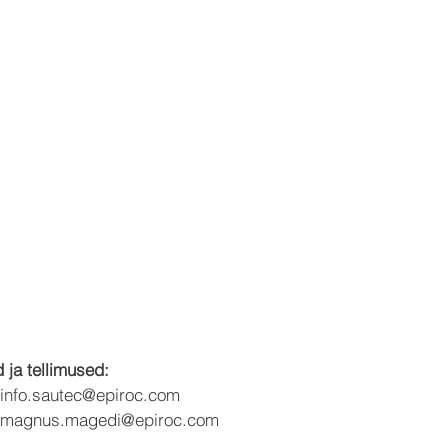
 ja tellimused:
info.sautec@epiroc.com
magnus.magedi@epiroc.com