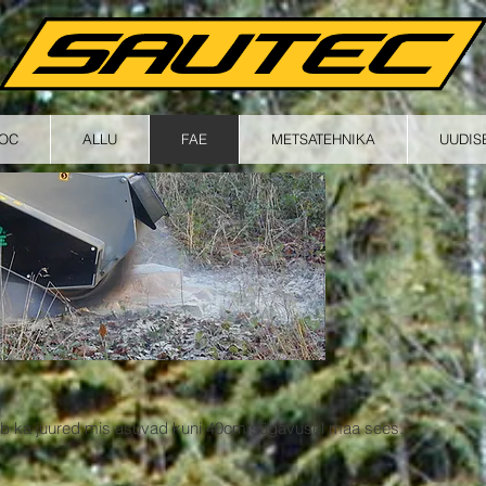
ROC
ALLU
FAE
METSATEHNIKA
UUDIS
ab ka juured mis asuvad kuni 40cm sügavusel maa sees.