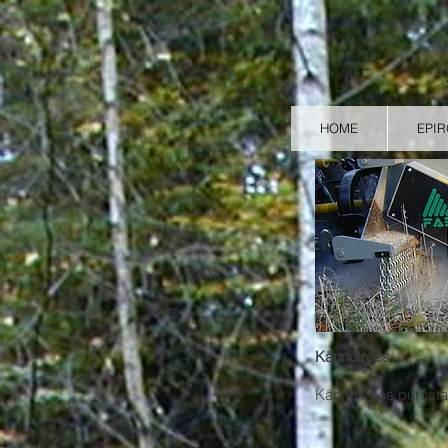
HOME
EPI
Kännufrees
Kännu frees purust